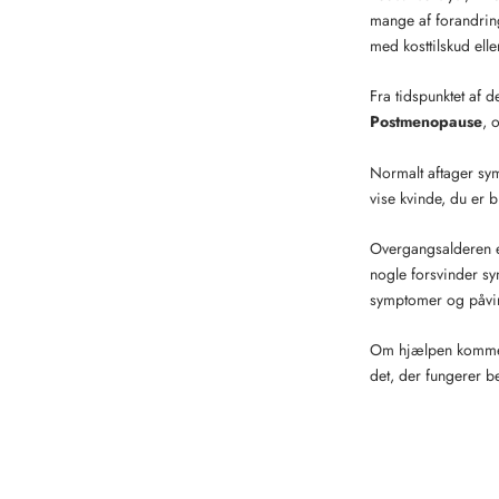
mange af forandring
med kosttilskud ell
Fra tidspunktet af 
Postmenopause
, 
Normalt aftager sym
vise kvinde, du er b
Overgangsalderen e
nogle forsvinder sy
symptomer og påvirk
Om hjælpen kommer g
det, der fungerer be