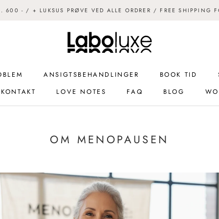
R. 600 - / + LUKSUS PRØVE VED ALLE ORDRER / FREE SHIPPING 
OBLEM
ANSIGTSBEHANDLINGER
BOOK TID
KONTAKT
LOVE NOTES
FAQ
BLOG
WO
KONTAKT
ANSIGTSBEHANDLINGER
LOVE NOTES
FAQ
BOOK TID
BLOG
WO
OM MENOPAUSEN