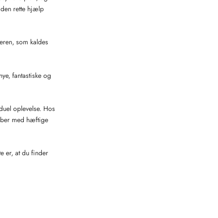
 den rette hjælp
deren, som kaldes
ye, fantastiske og
duel oplevelse. Hos
løber med hæftige
 er, at du finder