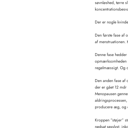
søvnløshed, tørre s
koncentrationsbesvæ
Der er nogle kvinde
Den første fase af o
af menstruationen.
Denne fase hedder
opmærksomheden mod
regelmæssigt. Og d
Den anden fase af 
der er gået 12 mdr 
Menopausen gennemsn
aldringsprocessen,
producere æg, og d
Kroppen ”støjer” st
nedsat sexslyst, in