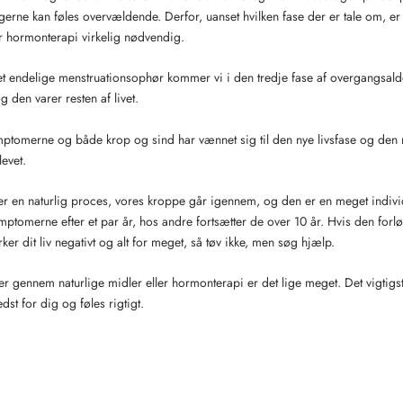
erne kan føles overvældende. Derfor, uanset hvilken fase der er tale om, er
er hormonterapi virkelig nødvendig.
det endelige menstruationsophør kommer vi i den tredje fase af overgangsal
og den varer resten af livet.
ptomerne og både krop og sind har vænnet sig til den nye livsfase og den n
levet.
r en naturlig proces, vores kroppe går igennem, og den er en meget indivi
mptomerne efter et par år, hos andre fortsætter de over 10 år. Hvis den for
er dit liv negativt og alt for meget, så tøv ikke, men søg hjælp.
ennem naturlige midler eller hormonterapi er det lige meget. Det vigtigste
dst for dig og føles rigtigt.