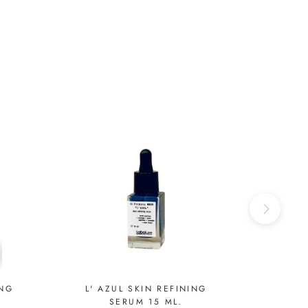
ING
L' AZUL SKIN REFINING
ENCHA
SERUM 15 ML.
GL