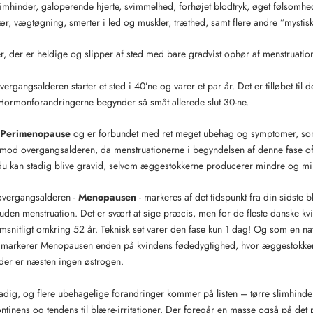
limhinder, galoperende hjerte, svimmelhed, forhøjet blodtryk, øget følsomhe
r, vægtøgning, smerter i led og muskler, træthed, samt flere andre ”mysti
r, der er heldige og slipper af sted med bare gradvist ophør af menstruatio
vergangsalderen starter et sted i 40’ne og varer et par år. Det er tilløbet til
 Hormonforandringerne begynder så småt allerede slut 30-ne.
Perimenopause
og er forbundet med ret meget ubehag og symptomer, som
 overgangsalderen, da menstruationerne i begyndelsen af denne fase oft
u kan stadig blive gravid, selvom æggestokkerne producerer mindre og mi
overgangsalderen -
Menopausen
- markeres af det tidspunkt fra din sidste b
uden menstruation. Det er svært at sige præcis, men for de fleste danske kv
itligt omkring 52 år. Teknisk set varer den fase kun 1 dag! Og som en natu
 markerer Menopausen enden på kvindens fødedygtighed, hvor æggestokke
er er næsten ingen østrogen.
adig, og flere ubehagelige forandringer kommer på listen – tørre slimhinder
kontinens og tendens til blære-irritationer. Der foregår en masse også på det 