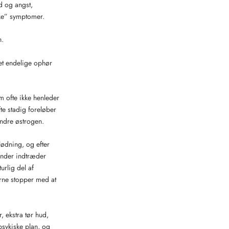
d og angst,
ske” symptomer.
n.
 det endelige ophør
 ofte ikke henleder
e stadig foreløber
ndre østrogen.
lødning, og efter
inder indtræder
rlig del af
rne stopper med at
, ekstra tør hud,
psykiske plan, og