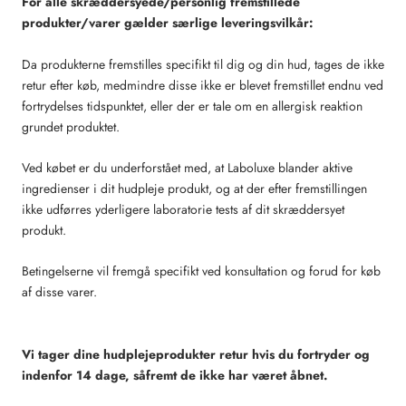
For alle skræddersyede
/personlig fremstillede
produkter/
varer gælder særlige leveringsvilkår:
Da produkterne fremstilles specifikt til dig og din hud, tages de ikke
retur efter køb, medmindre disse ikke er blevet fremstillet endnu ved
fortrydelses tidspunktet, eller der er tale om en allergisk reaktion
grundet produktet.
Ved købet er du underforstået med, at Laboluxe blander aktive
ingredienser i dit hudpleje produkt, og at der efter fremstillingen
ikke udførres yderligere laboratorie tests af dit skræddersyet
produkt.
Betingelserne vil fremgå specifikt ved konsultation og forud for køb
af disse varer.
Vi
tager dine h
udplejeprodukter
retur
hvis du fortryder og
indenfor 14 dage,
såfremt de ikke har været åbnet
.