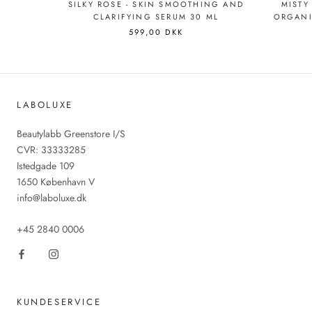
SILKY ROSE - SKIN SMOOTHING AND
MISTY
CLARIFYING SERUM 30 ML
ORGANI
599,00 DKK
LABOLUXE
Beautylabb Greenstore I/S
CVR: 33333285
Istedgade 109
1650 København V
info@laboluxe.dk
+45 2840 0006
KUNDESERVICE